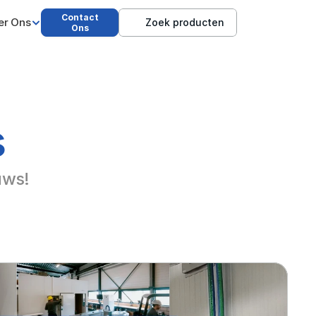
Contact
er Ons
Zoek producten
Ons
s
uws!