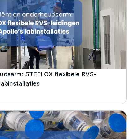
oudsarm: STEELOX flexibele RVS-
labinstallaties