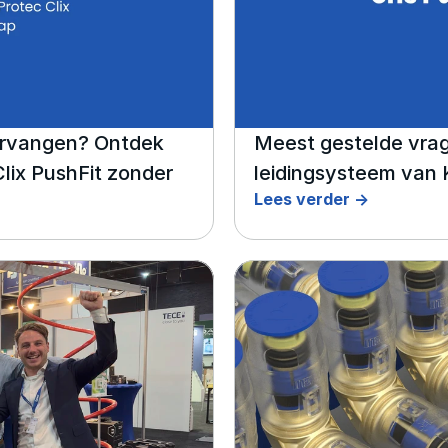
ervangen? Ontdek 
Meest gestelde vrag
ix PushFit zonder 
leidingsysteem van
Lees verder ->