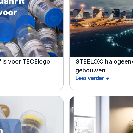
 is voor TECElogo
STEELOX: halogeenvri
gebouwen
Lees verder ->