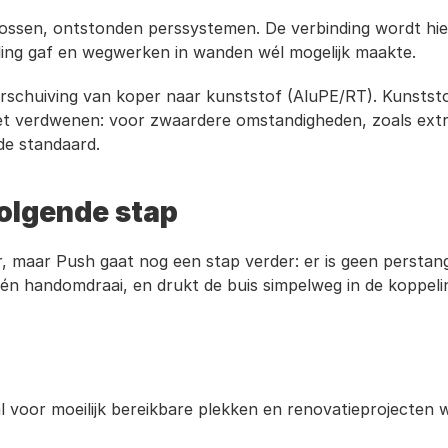
ossen, ontstonden perssystemen. De verbinding wordt hierb
ling gaf en wegwerken in wanden wél mogelijk maakte.
schuiving van koper naar kunststof (AluPE/RT). Kunststof i
niet verdwenen: voor zwaardere omstandigheden, zoals ex
 de standaard. 
volgende stap
, maar Push gaat nog een stap verder: er is geen perstang
én handomdraai, en drukt de buis simpelweg in de koppeling
al voor moeilijk bereikbare plekken en renovatieprojecten w