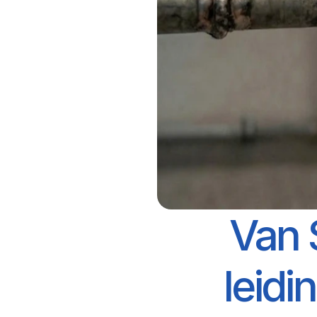
Van 
leidi