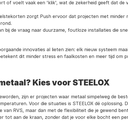
rt of voelt vaak een 'klik', wat de zekerheid geeft dat de v
neelstekorten zorgt Push ervoor dat projecten met minder 
rond.
aan bij de vraag naar duurzame, foutloze installaties die s
oorgaande innovaties al lieten zien: elk nieuw systeem maa
betekent dit minder stress en faalkosten en meer tijd om p
 metaal? Kies voor STEELOX
worden, zijn er projecten waar metaal simpelweg de beste (
mperaturen. Voor die situaties is STEELOX dé oplossing. Di
 van RVS, maar dan met de flexibiliteit die je gewend bent 
 tot aan de kraan, zonder dat je voor elke bocht een pers