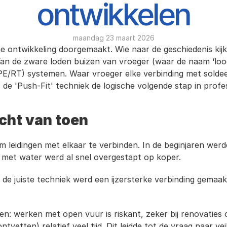
ontwikkelen
maandag 23 maart 2026
ntwikkeling doorgemaakt. Wie naar de geschiedenis kijkt, 
an de zware loden buizen van vroeger (waar de naam ‘lood
/RT) systemen. Waar vroeger elke verbinding met soldeer 
de 'Push-Fit' techniek de logische volgende stap in profes
cht van toen
 leidingen met elkaar te verbinden. In de beginjaren werd
t met water werd al snel overgestapt op koper. 
n de juiste techniek werd een ijzersterke verbinding gema
n: werken met open vuur is riskant, zeker bij renovaties o
tvetten) relatief veel tijd. Dit leidde tot de vraag naar ve