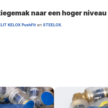
atiegemak naar een hoger niveau t
ELIT KELOX PushFit
 en 
STEELOX
. 