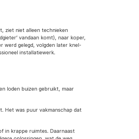
ziet niet alleen technieken 
gieter’ vandaan komt), naar koper, 
werd gelegd, volgden later knel- 
sioneel installatiewerk.
en loden buizen gebruikt, maar 
akt. Het was puur vakmanschap dat 
f in krappe ruimtes. Daarnaast 
iligere oplossingen, wat de weg 