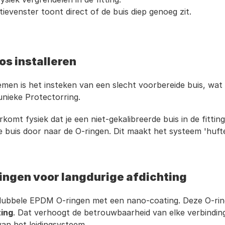
ievenster toont direct of de buis diep genoeg zit.
os installeren
temen is het insteken van een slecht voorbereide buis, wat
 unieke Protectorring.
rkomt fysiek dat je een niet-gekalibreerde buis in de fitting
de buis door naar de O-ringen. Dit maakt het systeem 'huft
ngen voor langdurige afdichting
ubbele EPDM O-ringen met een nano-coating. Deze O-ringe
ting
. Dat verhoogt de betrouwbaarheid van elke verbinding
an het leidingsysteem.