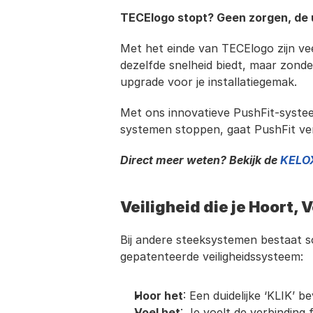
TECElogo stopt? Geen zorgen, de up
Met het einde van TECElogo zijn vee
dezelfde snelheid biedt, maar zonder
upgrade voor je installatiegemak.
Met ons innovatieve PushFit-syste
systemen stoppen, gaat PushFit verd
Direct meer weten? Bekijk de 
KELOX
Veiligheid die je Hoort, V
Bij andere steeksystemen bestaat som
gepatenteerde veiligheidssysteem:
Hoor het
: Een duidelijke ‘KLIK’ 
Voel het
: Je voelt de verbinding f