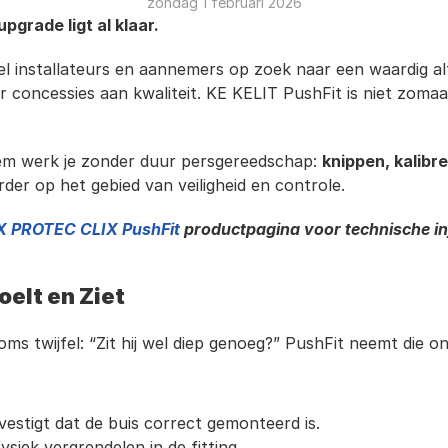
zondag 1 februari 2026
grade ligt al klaar.
l installateurs en aannemers op zoek naar een waardig alt
 concessies aan kwaliteit. KE KELIT PushFit is niet zomaar
em werk je zonder duur persgereedschap: 
knippen, kalibr
er op het gebied van veiligheid en controle.
 PROTEC CLIX PushFit 
productpagina voor technische in
oelt en Ziet
s twijfel: “Zit hij wel diep genoeg?” PushFit neemt die on
bevestigt dat de buis correct gemonteerd is.
ysiek vergrendelen in de fitting.