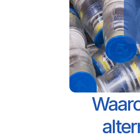
Waaro
alte