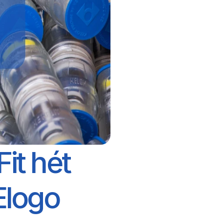
t hét 
Elogo