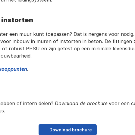
 instorten
chter een muur kunt toepassen? Dat is nergens voor nodig.
t voor inbouw in muren of instorten in beton. De fittingen z
 of robust PPSU en zijn getest op een minimale levensduur
rouwbaarheid.
kooppunten
.
 hebben of intern delen? 
Download de brochure
voor een c
es.
Download brochure