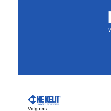
W
Volg ons