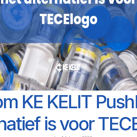
m KE KELIT PushFi
rnatief is voor TEC