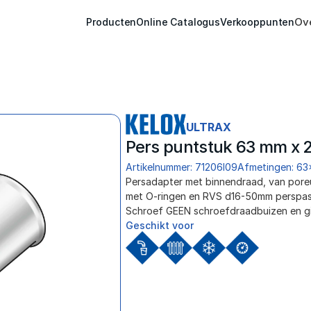
Ov
Producten
Online Catalogus
Verkooppunten
ULTRAX
Pers puntstuk 63 mm x 2
Artikelnummer: 71206I09
Afmetingen: 63
Persadapter met binnendraad, van poreus
met O-ringen en RVS d16-50mm perspass
Schroef GEEN schroefdraadbuizen en giet
Geschikt voor