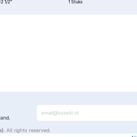
2 1/2"
1 Stuks
land.
s)
. All rights reserved.