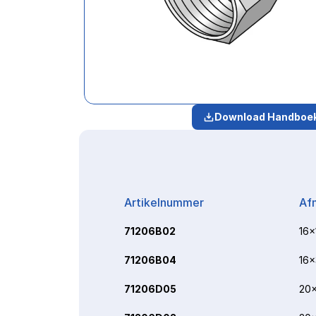
Download Handboe
Artikelnummer
Af
71206B02
16x
71206B04
16x
71206D05
20x