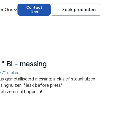
Contact
er Ons
Zoek producten
Ons
" BI - messing
x2" meter
 gemetalliseerd messing; inclusief steunhulzen 
inghulzen; "leak before press"
ijzeren fittingen in!