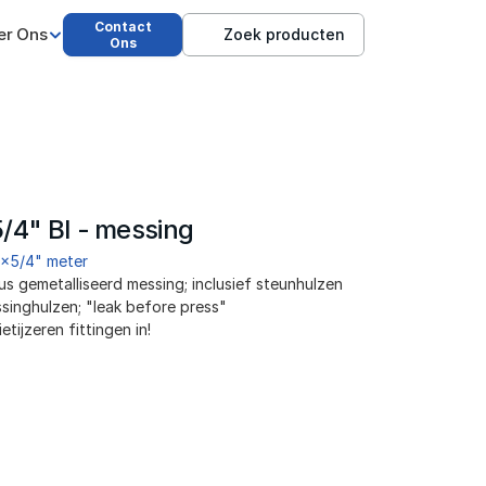
Contact
er Ons
Zoek producten
Ons
/4" BI - messing
2x5/4" meter
 gemetalliseerd messing; inclusief steunhulzen 
inghulzen; "leak before press"
ijzeren fittingen in!