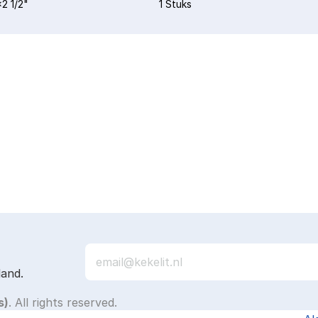
2 1/2"
1 Stuks
land.
s)
. All rights reserved.