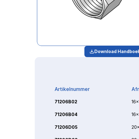
Download Handboe
Artikelnummer
Af
71206B02
16x
71206B04
16x
71206D05
20x