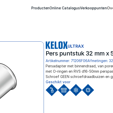
Ov
Producten
Online Catalogus
Verkooppunten
ULTRAX
Pers puntstuk 32 mm x 5
Artikelnummer: 71206F06
Afmetingen: 3
Persadapter met binnendraad, van poreus
met O-ringen en RVS d16-50mm perspass
Schroef GEEN schroefdraadbuizen en giet
Geschikt voor