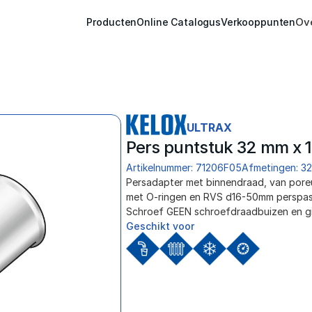
Ov
Producten
Online Catalogus
Verkooppunten
ULTRAX
Pers puntstuk 32 mm x 1
Artikelnummer: 71206F05
Afmetingen: 32
Persadapter met binnendraad, van poreus
met O-ringen en RVS d16-50mm perspass
Schroef GEEN schroefdraadbuizen en giet
Geschikt voor