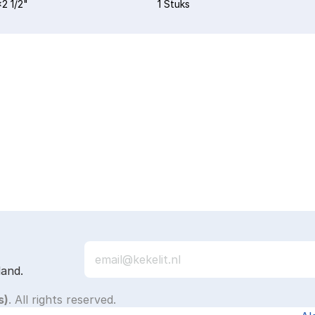
2 1/2"
1 Stuks
land.
s)
. All rights reserved.