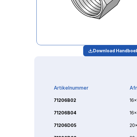
Download Handboe
Artikelnummer
Af
71206B02
16x
71206B04
16x
71206D05
20x