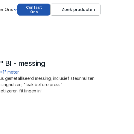
Contact
er Ons
Zoek producten
Ons
" BI - messing
x1" meter
 gemetalliseerd messing; inclusief steunhulzen 
inghulzen; "leak before press"
ijzeren fittingen in!