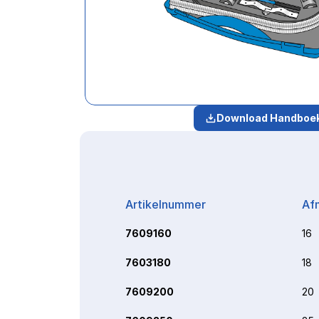
Download Handboe
Artikelnummer
Af
7609160
16
7603180
18
7609200
20