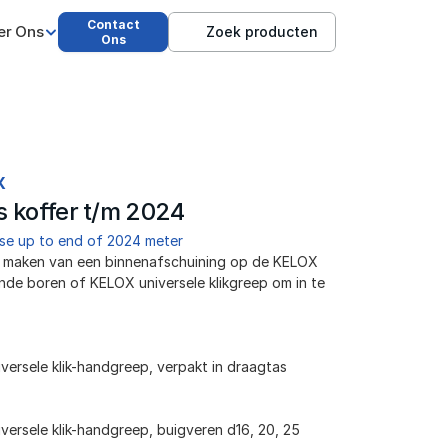
Contact
er Ons
Zoek producten
Ons
X
s koffer t/m 2024
se up to end of 2024 meter
n maken van een binnenafschuining op de KELOX 
de boren of KELOX universele klikgreep om in te 
iversele klik-handgreep, verpakt in draagtas
iversele klik-handgreep, buigveren d16, 20, 25