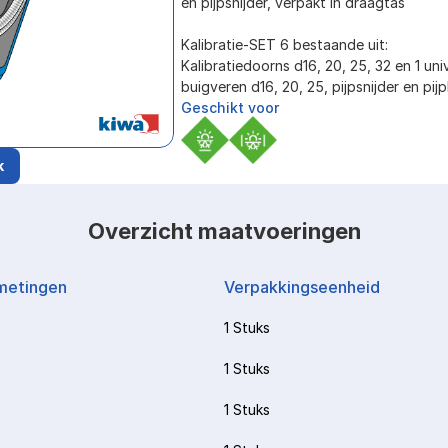
en pijpsnijder, verpakt in draagtas 
Kalibratie-SET 6 bestaande uit:
Kalibratiedoorns d16, 20, 25, 32 en 1 uni
buigveren d16, 20, 25, pijpsnijder en pi
Geschikt voor
k
Overzicht maatvoeringen
metingen
Verpakkingseenheid
1 Stuks
1 Stuks
1 Stuks