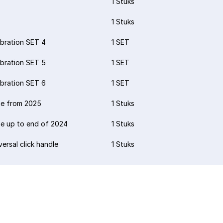
1 Stuks
1 Stuks
ibration SET 4
1 SET
ibration SET 5
1 SET
ibration SET 6
1 SET
e from 2025
1 Stuks
e up to end of 2024
1 Stuks
versal click handle
1 Stuks