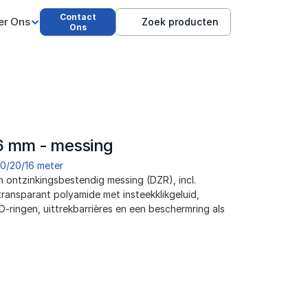
Contact
er Ons
Zoek producten
Ons
6 mm - messing
0/20/16 meter
n ontzinkingsbestendig messing (DZR), incl. 
ransparant polyamide met insteekklikgeluid, 
O-ringen, uittrekbarrières en een beschermring als 