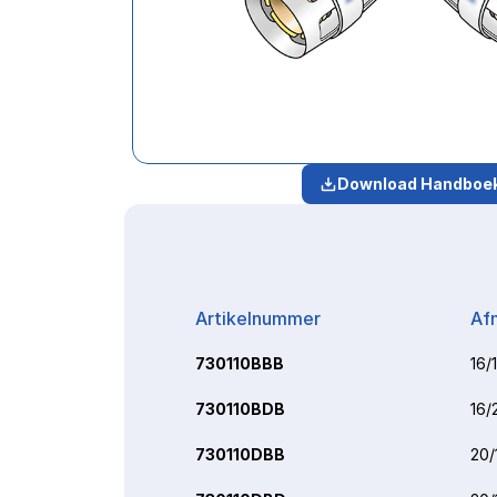
Download Handboe
Artikelnummer
Af
730110BBB
16/
730110BDB
16/
730110DBB
20/