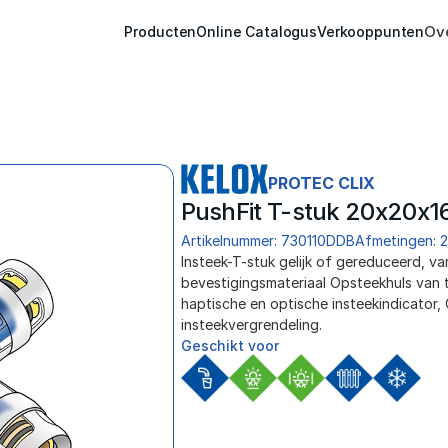
Ov
Producten
Online Catalogus
Verkooppunten
PROTEC CLIX
PushFit T-stuk 20x20x1
Artikelnummer: 730110DDB
Afmetingen: 2
﻿Insteek-T-stuk gelijk of gereduceerd, va
bevestigingsmateriaal Opsteekhuls van t
haptische en optische insteekindicator, 
insteekvergrendeling.
Geschikt voor