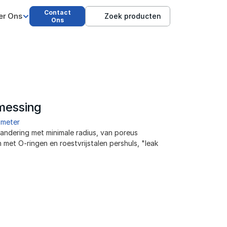
Contact
er Ons
Zoek producten
Ons
messing 
 meter
ndering met minimale radius, van poreus 
 met O-ringen en roestvrijstalen pershuls, "leak 