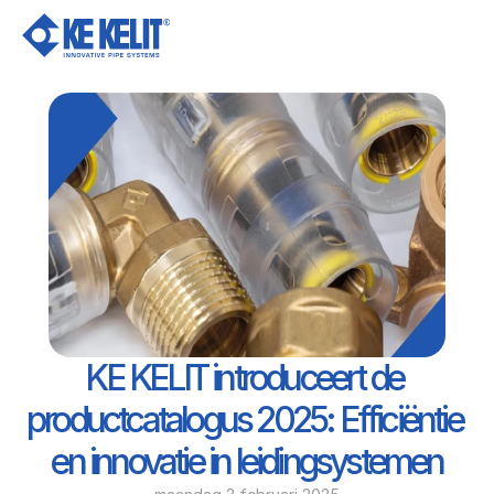
Ov
KE KELIT introduceert de 
productcatalogus 2025: Efficiëntie 
en innovatie in leidingsystemen