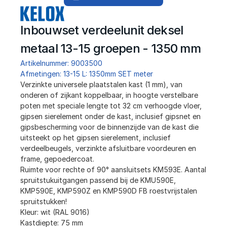
Inbouwset verdeelunit deksel 
metaal 13-15 groepen - 1350 mm
Artikelnummer: 9003500
Afmetingen: 13-15 L: 1350mm SET meter
﻿Verzinkte universele plaatstalen kast (1 mm), van 
onderen of zijkant koppelbaar, in hoogte verstelbare 
poten met speciale lengte tot 32 cm verhoogde vloer, 
gipsen sierelement onder de kast, inclusief gipsnet en 
gipsbescherming voor de binnenzijde van de kast die 
uitsteekt op het gipsen sierelement, inclusief 
verdeelbeugels, verzinkte afsluitbare voordeuren en 
frame, gepoedercoat.
Ruimte voor rechte of 90° aansluitsets KM593E. Aantal 
spruitstukuitgangen passend bij de KMU590E, 
KMP590E, KMP590Z en KMP590D FB roestvrijstalen 
spruitstukken!
Kleur: wit (RAL 9016)
Kastdiepte: 75 mm