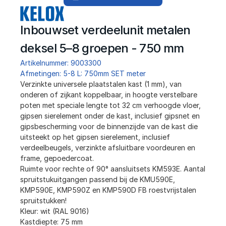
Inbouwset verdeelunit metalen 
deksel 5–8 groepen - 750 mm
Artikelnummer: 9003300
Afmetingen: 5-8 L: 750mm SET meter
﻿Verzinkte universele plaatstalen kast (1 mm), van 
onderen of zijkant koppelbaar, in hoogte verstelbare 
poten met speciale lengte tot 32 cm verhoogde vloer, 
gipsen sierelement onder de kast, inclusief gipsnet en 
gipsbescherming voor de binnenzijde van de kast die 
uitsteekt op het gipsen sierelement, inclusief 
verdeelbeugels, verzinkte afsluitbare voordeuren en 
frame, gepoedercoat.
Ruimte voor rechte of 90° aansluitsets KM593E. Aantal 
spruitstukuitgangen passend bij de KMU590E, 
KMP590E, KMP590Z en KMP590D FB roestvrijstalen 
spruitstukken!
Kleur: wit (RAL 9016)
Kastdiepte: 75 mm