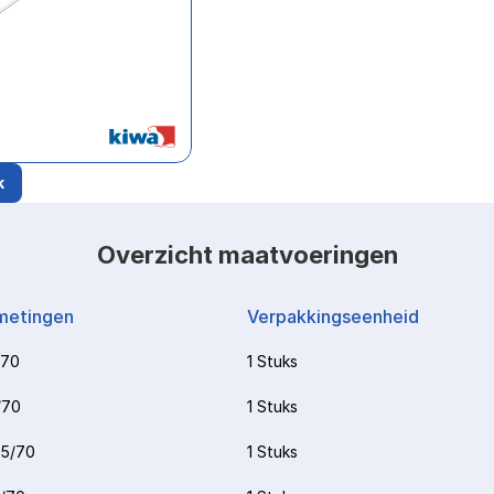
k
Overzicht maatvoeringen
metingen
Verpakkingseenheid
/70
1 Stuks
/70
1 Stuks
15/70
1 Stuks