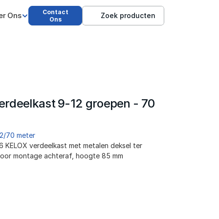
Contact
er Ons
Zoek producten
Ons
rdeelkast 9-12 groepen - 70 
12/70 meter
6 KELOX verdeelkast met metalen deksel ter 
 voor montage achteraf, hoogte 85 mm