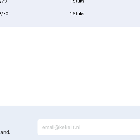
/70
1 Stuks
2/70
1 Stuks
land.