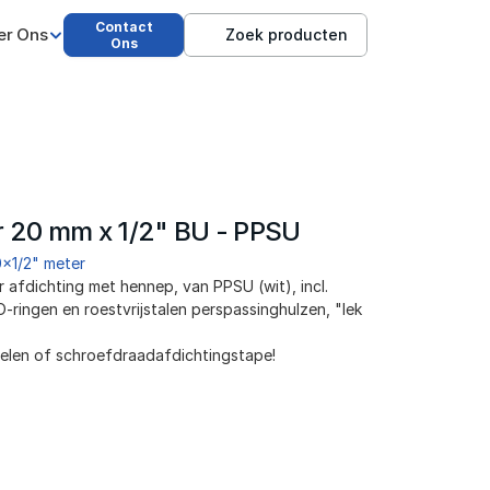
Contact
er Ons
Zoek producten
Ons
r 20 mm x 1/2" BU - PPSU
x1/2" meter
afdichting met hennep, van PPSU (wit), incl. 
ringen en roestvrijstalen perspassinghulzen, "lek 
elen of schroefdraadafdichtingstape!