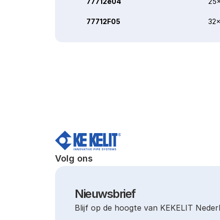
77712e04
25x
77712F05
32x
Volg ons
Nieuwsbrief
Blijf op de hoogte van KEKELIT Neder