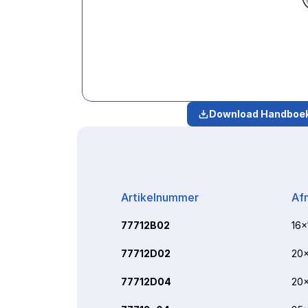
Download Handboe
Artikelnummer
Af
77712B02
16x
77712D02
20x
77712D04
20x