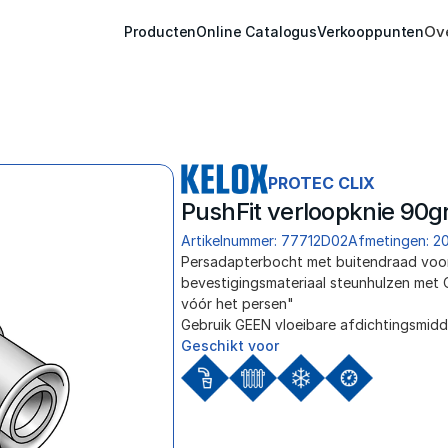
Ov
Producten
Online Catalogus
Verkooppunten
PROTEC CLIX
PushFit verloopknie 90g
Artikelnummer: 77712D02
Afmetingen: 20
﻿Persadapterbocht met buitendraad voor 
bevestigingsmateriaal steunhulzen met O-
vóór het persen"
Gebruik GEEN vloeibare afdichtingsmidd
Geschikt voor