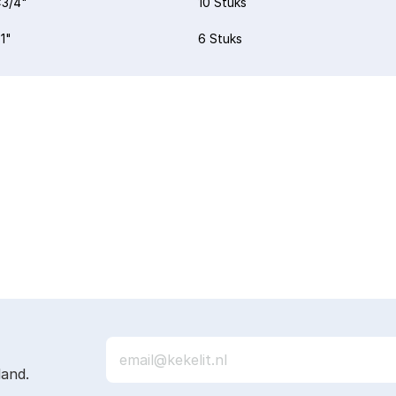
3/4"
10 Stuks
1"
6 Stuks
land.