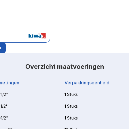
k
Overzicht maatvoeringen
metingen
Verpakkingseenheid
1/2"
1 Stuks
1/2"
1 Stuks
1/2"
1 Stuks