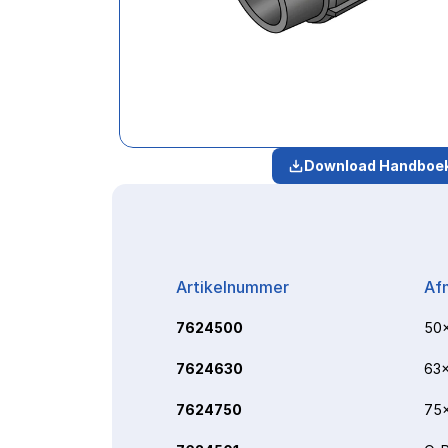
Download Handboe
Artikelnummer
Af
7624500
50x
7624630
63x
7624750
75x