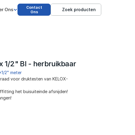
Contact
er Ons
Zoek producten
Ons
 1/2" BI - herbruikbaar
x1/2" meter
draad voor druktesten van KELOX-
itting het buisuiteinde afsnijden!
angen!