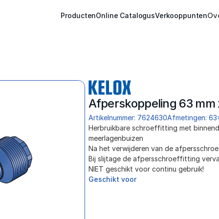
Ov
Producten
Online Catalogus
Verkooppunten
Afperskoppeling 63 mm x
Artikelnummer: 7624630
Afmetingen: 63
Herbruikbare schroeffitting met binnen
meerlagenbuizen
Na het verwijderen van de afpersschroeff
Bij slijtage de afpersschroeffitting verv
NIET geschikt voor continu gebruik!
Geschikt voor