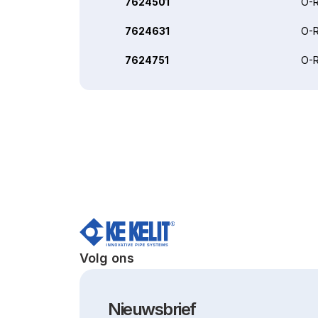
7624501
O-R
7624631
O-R
7624751
O-R
Volg ons
Nieuwsbrief