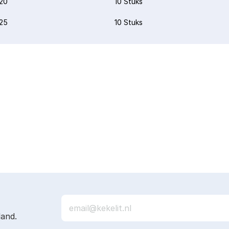
20
10 Stuks
25
10 Stuks
land.