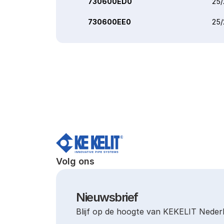
730600ED0
25/
730600EE0
25/
Volg ons
Nieuwsbrief
Blijf op de hoogte van KEKELIT Neder