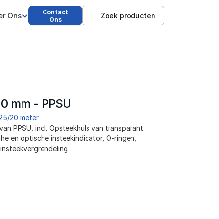
Contact
er Ons
Zoek producten
Ons
20 mm - PPSU
25/20 meter
 van PPSU, incl. Opsteekhuls van transparant 
he en optische insteekindicator, O-ringen, 
 insteekvergrendeling