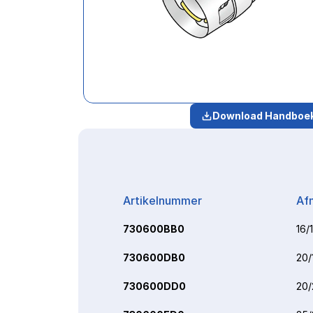
Download Handboe
Artikelnummer
Af
730600BB0
16/
730600DB0
20/
730600DD0
20/