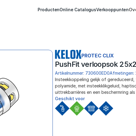
Ov
Producten
Online Catalogus
Verkooppunten
PROTEC CLIX
PushFit verloopsok 25x
Artikelnummer: 730600ED0
Afmetingen: 
﻿Insteekkoppeling gelijk of gereduceerd,
polyamide, met insteekklikgeluid, haptisc
uittrekbarrières en een beschermring als
Geschikt voor