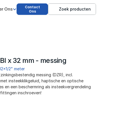
Contact
er Ons
Zoek producten
Ons
 BI x 32 mm - messing
32x1/2" meter
zinkingsbestendig messing (DZR), incl. 
et insteekklikgeluid, haptische en optische 
ères en een beschermring als insteekvergrendeling
fittingen inschroeven!