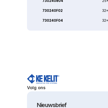
730240e04
25x
730240F02
32x
730240F04
32x
Volg ons
Nieuwsbrief