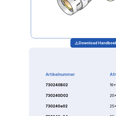
Download Handboe
Artikelnummer
Af
730240B02
16x
730240D02
20x
730240e02
25x