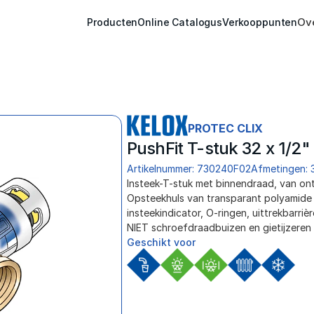
Ov
Producten
Online Catalogus
Verkooppunten
PROTEC CLIX
PushFit T-stuk 32 x 1/2"
Artikelnummer: 730240F02
Afmetingen: 
Insteek-T-stuk met binnendraad, van ont
Opsteekhuls van transparant polyamide m
insteekindicator, O-ringen, uittrekbarri
NIET schroefdraadbuizen en gietijzeren 
Geschikt voor