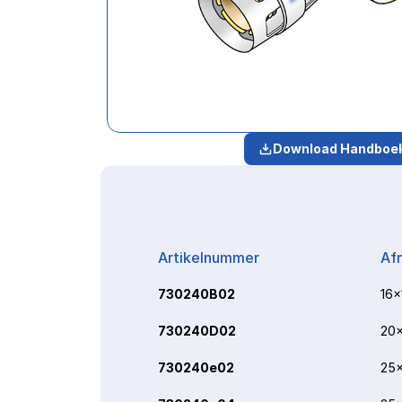
Download Handboe
Artikelnummer
Af
730240B02
16x
730240D02
20x
730240e02
25x