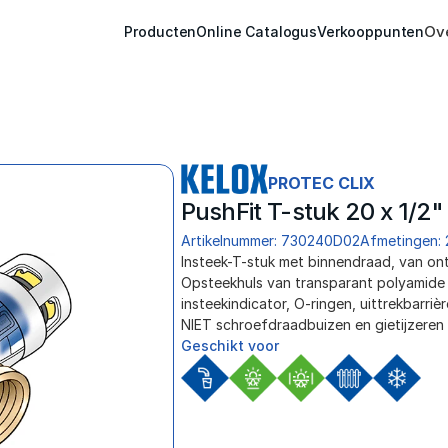
Ov
Producten
Online Catalogus
Verkooppunten
PROTEC CLIX
PushFit T-stuk 20 x 1/2
Artikelnummer: 730240D02
Afmetingen: 
Insteek-T-stuk met binnendraad, van ont
Opsteekhuls van transparant polyamide m
insteekindicator, O-ringen, uittrekbarri
NIET schroefdraadbuizen en gietijzeren 
Geschikt voor