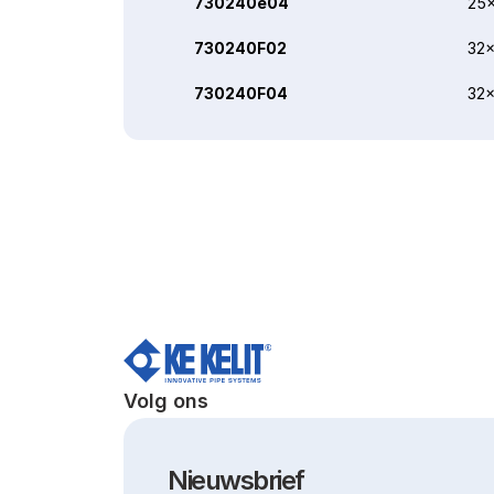
730240e04
25x
730240F02
32x
730240F04
32x
Volg ons
Nieuwsbrief