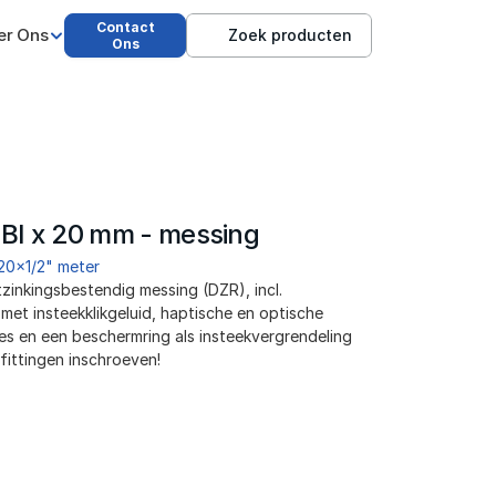
Contact
er Ons
Zoek producten
Ons
" BI x 20 mm - messing
20x1/2" meter
zinkingsbestendig messing (DZR), incl. 
et insteekklikgeluid, haptische en optische 
ères en een beschermring als insteekvergrendeling
fittingen inschroeven!