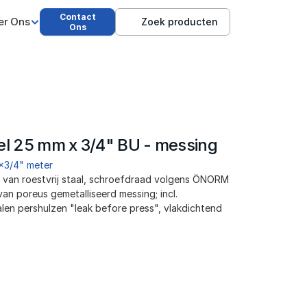
Contact
er Ons
Zoek producten
Ons
el 25 mm x 3/4" BU - messing
x3/4" meter
van roestvrij staal, schroefdraad volgens ÖNORM 
an poreus gemetalliseerd messing; incl. 
len pershulzen "leak before press", vlakdichtend 