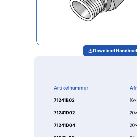
Download Handboe
Artikelnummer
Af
71241B02
16x
71241D02
20x
71241D04
20x