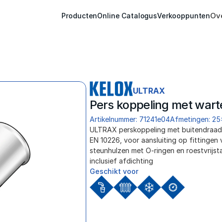
Ov
Producten
Online Catalogus
Verkooppunten
ULTRAX
Pers koppeling met wart
Artikelnummer: 71241e04
Afmetingen: 25
ULTRAX perskoppeling met buitendraad 
EN 10226, voor aansluiting op fittingen v
steunhulzen met O-ringen en roestvrijsta
inclusief afdichting
Geschikt voor