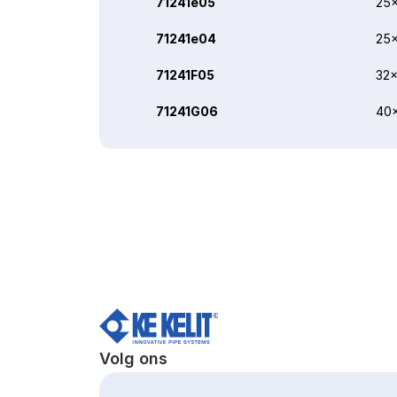
71241e05
25x
71241e04
25x
71241F05
32x
71241G06
40
Volg ons