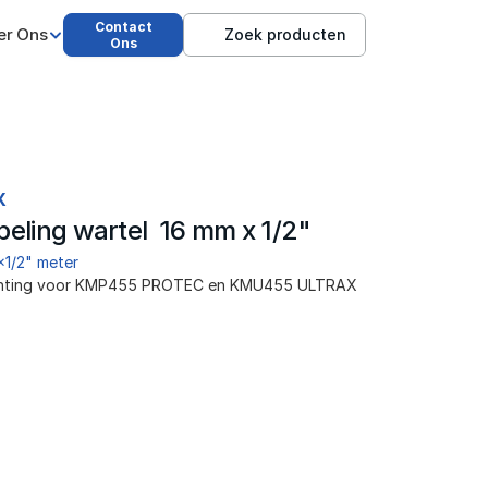
Contact
er Ons
Zoek producten
Ons
X
eling wartel  16 mm x 1/2"
x1/2" meter
dichting voor KMP455 PROTEC en KMU455 ULTRAX 