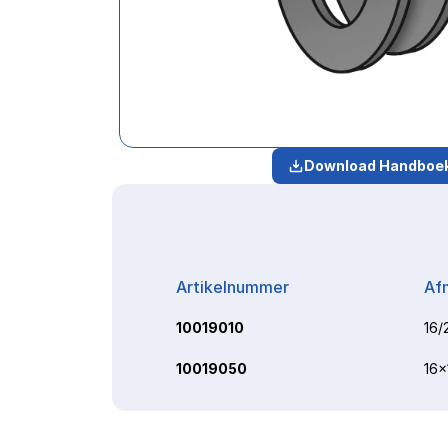
Download Handboe
Artikelnummer
Af
10019010
16/
10019050
16x