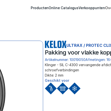
Ov
Producten
Online Catalogus
Verkooppunten
ULTRAX / PROTEC CLI
Pakking voor vlakke kopp
Artikelnummer: 10019050
Afmetingen: 16
Klinger - SIL C-4300 vervangende af
schroefverbindingen
Dikte: 2 mm
Geschikt voor