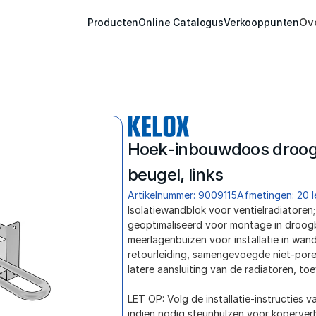
Ov
Producten
Online Catalogus
Verkooppunten
Hoek-inbouwdoos droog
beugel, links
Artikelnummer: 9009115
Afmetingen: 20 l
Isolatiewandblok voor ventielradiatoren
geoptimaliseerd voor montage in droog
meerlagenbuizen voor installatie in wan
retourleiding, samengevoegde niet-pore
latere aansluiting van de radiatoren, t
LET OP: Volg de installatie-instructies v
indien nodig steunhulzen voor koperver