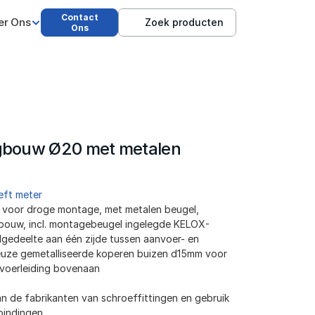
Contact
er Ons
Zoek producten
Ons
bouw Ø20 met metalen 
eft meter
; voor droge montage, met metalen beugel, 
bouw, incl. montagebeugel ingelegde KELOX-
dgedeelte aan één zijde tussen aanvoer- en 
uze gemetalliseerde koperen buizen d15mm voor 
oevoerleiding bovenaan
an de fabrikanten van schroeffittingen en gebruik 
bindingen