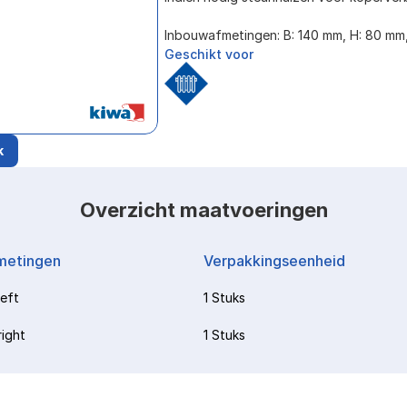
Inbouwafmetingen: B: 140 mm, H: 80 mm
Geschikt voor
k
Overzicht maatvoeringen
metingen
Verpakkingseenheid
left
1 Stuks
right
1 Stuks