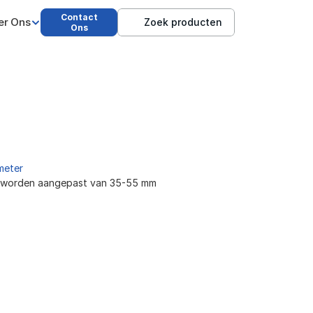
Contact
er Ons
Zoek producten
Ons
meter
n worden aangepast van 35-55 mm