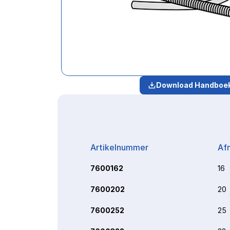
Download Handboe
Artikelnummer
Af
7600162
16
7600202
20
7600252
25