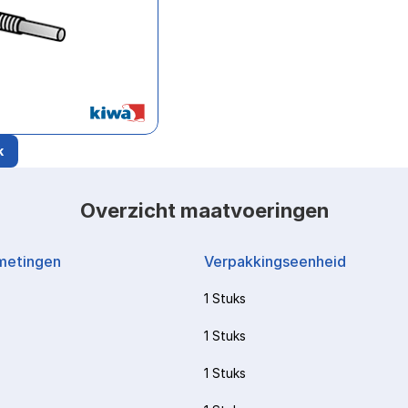
k
Overzicht maatvoeringen
metingen
Verpakkingseenheid
1 Stuks
1 Stuks
1 Stuks