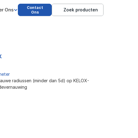
Contact
er Ons
Zoek producten
Ons
X
meter
nauwe radiussen (minder dan 5d) op KELOX-
devernauwing