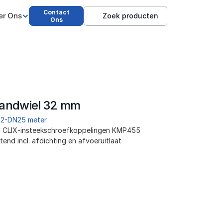
Contact
er Ons
Zoek producten
Ons
handwiel 32 mm
32-DN25 meter
EC CLIX-insteekschroefkoppelingen KMP455 
end incl. afdichting en afvoeruitlaat