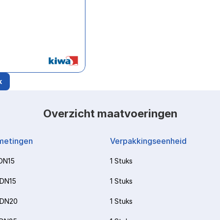
k
Overzicht maatvoeringen
metingen
Verpakkingseenheid
DN15
1 Stuks
-DN15
1 Stuks
-DN20
1 Stuks