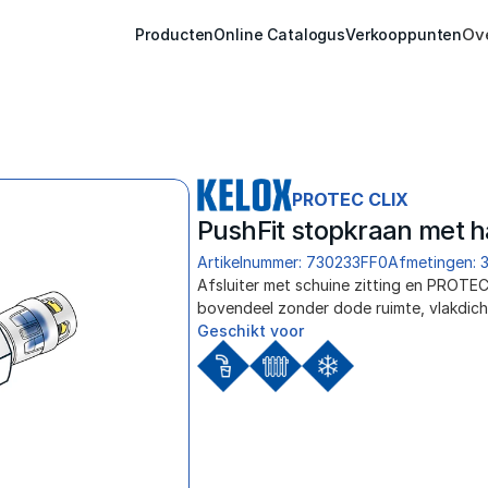
Ov
Producten
Online Catalogus
Verkooppunten
PROTEC CLIX
PushFit stopkraan met 
Artikelnummer: 730233FF0
Afmetingen: 
Afsluiter met schuine zitting en PROT
bovendeel zonder dode ruimte, vlakdicht
Geschikt voor