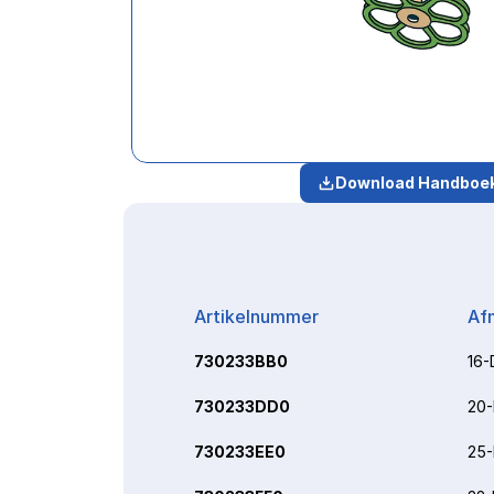
Download Handboe
Artikelnummer
Af
730233BB0
16-
730233DD0
20
730233EE0
25