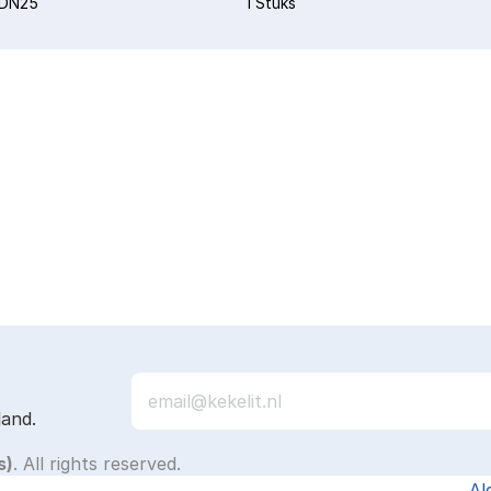
-DN25
1 Stuks
land.
s)
. All rights reserved.
Al