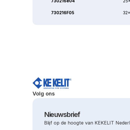
730216e04
25x
730216F05
32x
Volg ons
Nieuwsbrief
Blijf op de hoogte van KEKELIT Neder