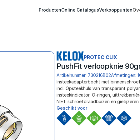
Ov
Producten
Online Catalogus
Verkooppunten
PROTEC CLIX
PushFit verloopknie 90gr
Artikelnummer: 730216B02
Afmetingen: 1
Insteekadapterbocht met binnenschroefd
incl. Opsteekhuls van transparant polyam
insteekindicator, O-ringen, uittrekbarri
NIET schroefdraadbuizen en gietijzeren 
Geschikt voor