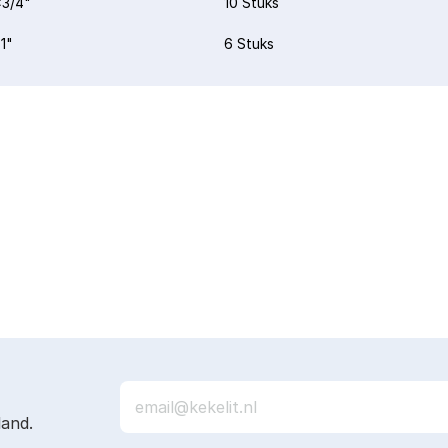
3/4"
10 Stuks
1"
6 Stuks
land.