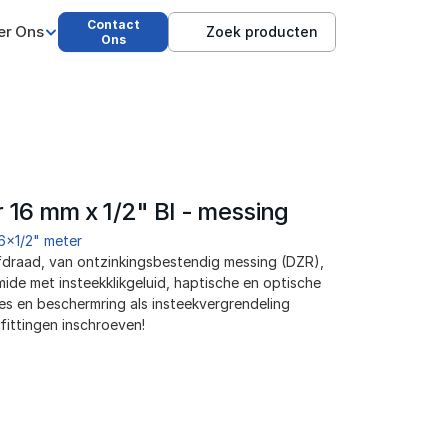
Contact
er Ons
Zoek producten
Ons
 16 mm x 1/2" BI - messing
6x1/2" meter
raad, van ontzinkingsbestendig messing (DZR), 
ide met insteekklikgeluid, haptische en optische 
ères en beschermring als insteekvergrendeling
fittingen inschroeven!