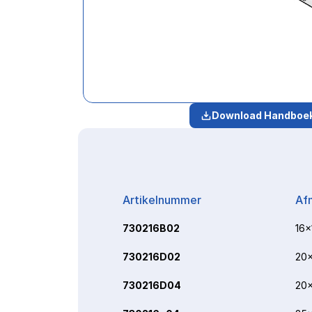
Download Handboe
Artikelnummer
Af
730216B02
16x
730216D02
20x
730216D04
20x