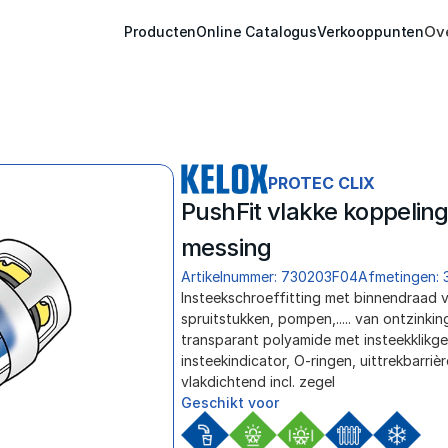
Ov
Producten
Online Catalogus
Verkooppunten
PROTEC CLIX
PushFit vlakke koppeling 
messing
Artikelnummer: 730203F04
Afmetingen: 
Insteekschroeffitting met binnendraad voor
spruitstukken, pompen,..... van ontzinki
transparant polyamide met insteekklikgel
insteekindicator, O-ringen, uittrekbarriè
vlakdichtend incl. zegel
Geschikt voor