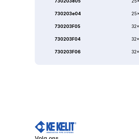
730203e05
25x
730203e04
25x
730203F05
32x
730203F04
32x
730203F06
32x
Volg ons