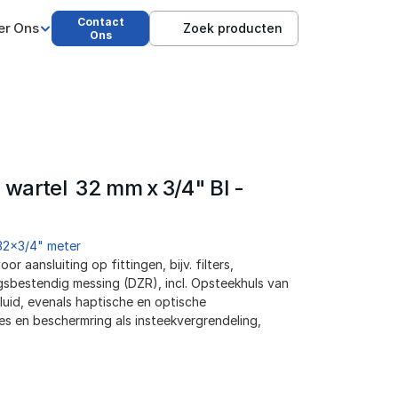
Contact
er Ons
Zoek producten
Ons
wartel  32 mm x 3/4" BI - 
32x3/4" meter
 aansluiting op fittingen, bijv. filters, 
ngsbestendig messing (DZR), incl. Opsteekhuls van 
uid, evenals haptische en optische 
res en beschermring als insteekvergrendeling, 