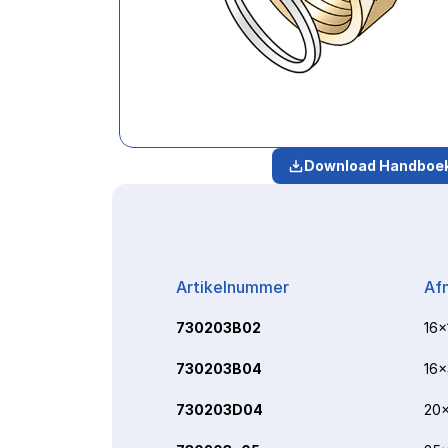
Download Handboe
Artikelnummer
Af
730203B02
16x
730203B04
16x
730203D04
20x