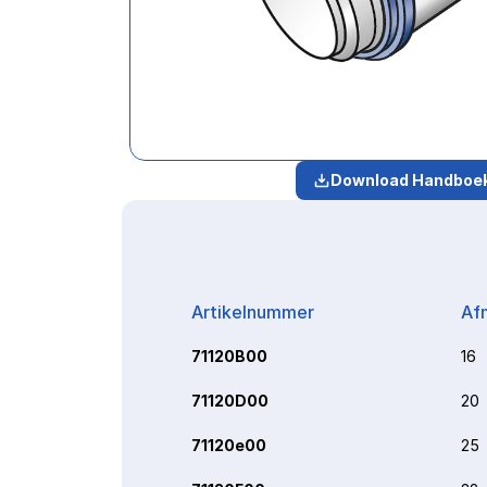
Download Handboe
Artikelnummer
Af
71120B00
16
71120D00
20
71120e00
25