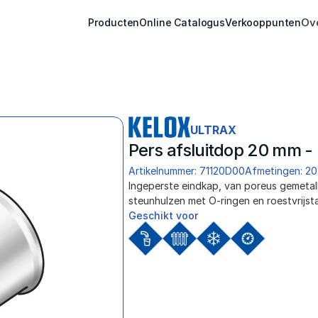
Ov
Producten
Online Catalogus
Verkooppunten
ULTRAX
Pers afsluitdop 20 mm -
Artikelnummer: 71120D00
Afmetingen: 20
﻿Ingeperste eindkap, van poreus gemetall
steunhulzen met O-ringen en roestvrijst
Geschikt voor