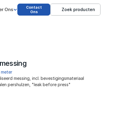
Contact
er Ons
Zoek producten
Ons
 messing
 meter
iseerd messing, incl. bevestigingsmateriaal 
alen pershulzen, "leak before press"