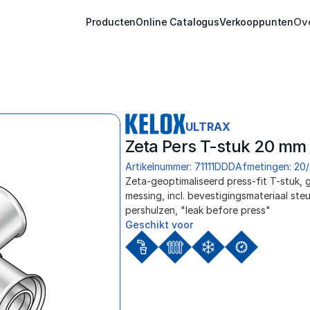
Ov
Producten
Online Catalogus
Verkooppunten
ULTRAX
Zeta Pers T-stuk 20 mm
Artikelnummer: 71111DDD
Afmetingen: 20
﻿Zeta-geoptimaliseerd press-fit T-stuk, 
messing, incl. bevestigingsmateriaal steu
pershulzen, "leak before press"
Geschikt voor