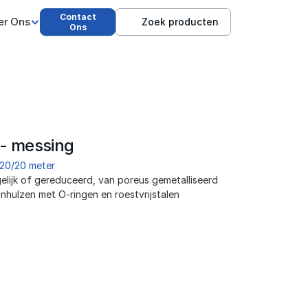
Contact
er Ons
Zoek producten
Ons
 - messing
/20/20 meter
gelijk of gereduceerd, van poreus gemetalliseerd 
nhulzen met O-ringen en roestvrijstalen 