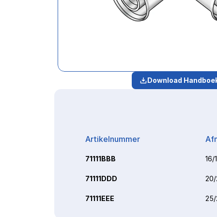
Download Handboe
Artikelnummer
Af
71111BBB
16/
71111DDD
20/
71111EEE
25/