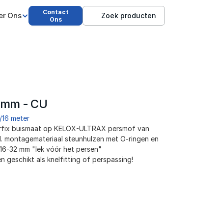
Contact
er Ons
Zoek producten
Ons
2 mm - CU
/16 meter
perfix buismaat op KELOX-ULTRAX persmof van 
l. montagemateriaal steunhulzen met O-ringen en 
d16-32 mm "lek vóór het persen"
n geschikt als knelfitting of perspassing!