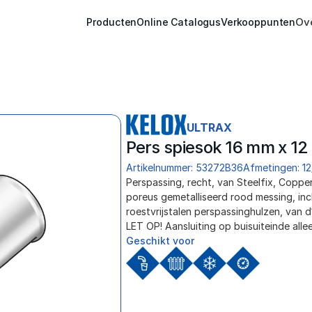
Ov
Producten
Online Catalogus
Verkooppunten
ULTRAX
Pers spiesok 16 mm x 1
Artikelnummer: 53272B36
Afmetingen: 12
﻿Perspassing, recht, van Steelfix, Cop
poreus gemetalliseerd rood messing, inc
roestvrijstalen perspassinghulzen, van 
LET OP! Aansluiting op buisuiteinde allee
Geschikt voor