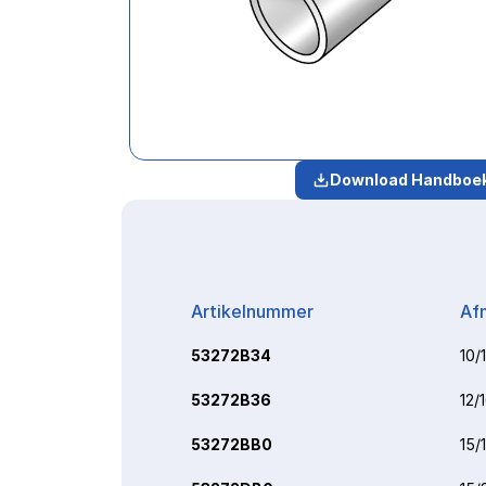
Download Handboe
Artikelnummer
Af
53272B34
10/
53272B36
12/
53272BB0
15/